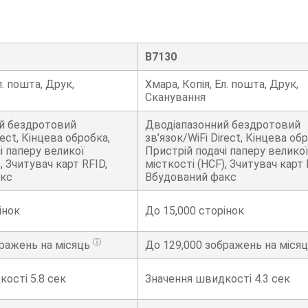
B7130
л. пошта, Друк,
Хмара, Копія, Ел. пошта, Друк,
Сканування
й бездротовий
Дводіапазонний бездротовий
rect, Кінцева обробка,
зв’язок/WiFi Direct, Кінцева об
і паперу великої
Пристрій подачі паперу велико
, Зчитувач карт RFID,
місткості (HCF), Зчитувач карт 
акс
Вбудований факс
інок
До
15,000
сторінок
ⓘ
ражень на місяць
До
129,000
зображень на міся
ості 5.8 сек
Значення швидкості 4.3 сек