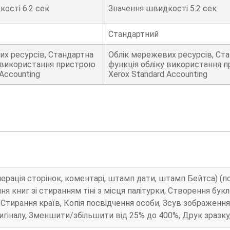
ості 6.2 сек
Значення швидкості 5.2 сек
Стандартний
их ресурсів, Стандартна
Облік мережевих ресурсів, Ст
у використання пристрою
функція обліку використання 
 Accounting
Xerox Standard Accounting
ерація сторінок, коментарі, штамп дати, штамп Бейтса) (
ня книг зі стиранням тіні з місця палітурки, Створення бук
 Стирання країв, Копія посвідчення особи, Зсув зображення
ригіналу, Зменшити/збільшити від 25% до 400%, Друк зразку,