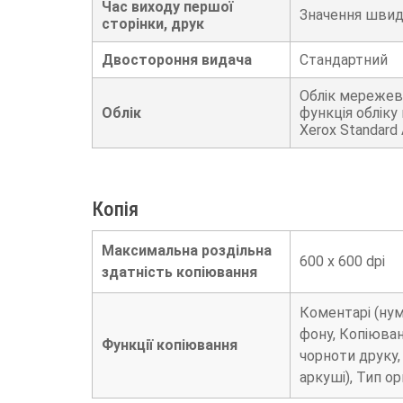
Час виходу першої
Значення швидк
сторінки, друк
Двостороння видача
Стандартний
Облік мережев
Облік
функція облік
Xerox Standard
Копія
Максимальна роздільна
600 x 600 dpi
здатність копіювання
Коментарі (нум
фону, Копіюван
Функції копіювання
чорноти друку,
аркуші), Тип о