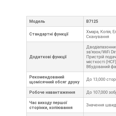
Модель
B7125
Хмара, Копія, Е
Стандартні функції
Сканування
Дводіапазонни
зв’язок/WiFi Di
Додаткові функції
Пристрій подач
місткості (HCF)
Вбудований ф
Рекомендований
До
13,000
стор
щомісячний обсяг друку
Робоче навантаження
До
107,000
зоб
Час виходу першої
Значення швидк
сторінки, копіювання