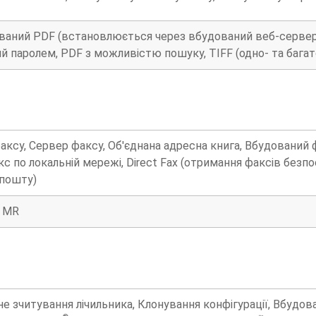
ваний PDF (встановлюється через вбудований веб-сервер) 
й паролем, PDF з можливістю пошуку, TIFF (одно- та бага
аксу, Сервер факсу, Об'єднана адресна книга, Вбудований ф
 по локальній мережі, Direct Fax (отримання факсів безп
 пошту)
, MR
 зчитування лічильника, Клонування конфігурації, Вбудов