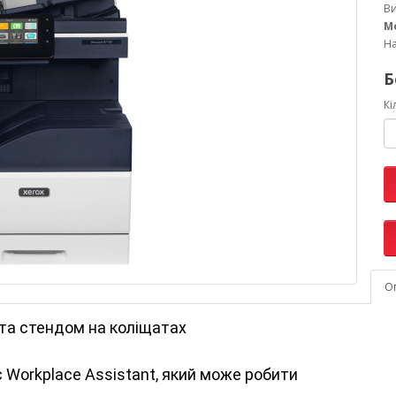
В
М
На
Б
Кі
О
 та стендом на коліщатах
 Workplace Assistant, який може робити