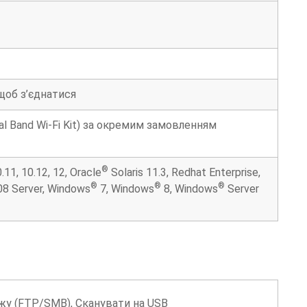
щоб з’єднатися
ual Band Wi-Fi Kit) за окремим замовленням
®
.11, 10.12, 12, Oracle
Solaris 11.3, Redhat Enterprise,
®
®
®
8 Server, Windows
7, Windows
8, Windows
Server
ежу (FTP/SMB), Сканувати на USB