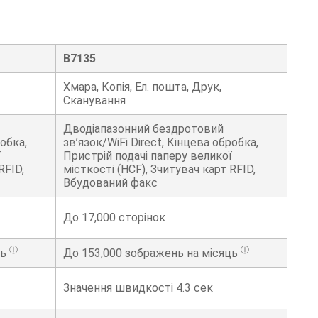
B7135
Хмара, Копія, Ел. пошта, Друк,
Сканування
Дводіапазонний бездротовий
робка,
зв’язок/WiFi Direct, Кінцева обробка,
ї
Пристрій подачі паперу великої
RFID,
місткості (HCF), Зчитувач карт RFID,
Вбудований факс
До
17,000
сторінок
ⓘ
ⓘ
ць
До
153,000
зображень на місяць
Значення швидкості 4.3 сек