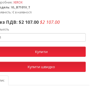
иробник:
XEROX
одель: VL_B7101V_T
явність: Є в наявності
ез ПДВ:
$2 107.00
$2 107.00
лькість
Купити
Купити швидко
пис