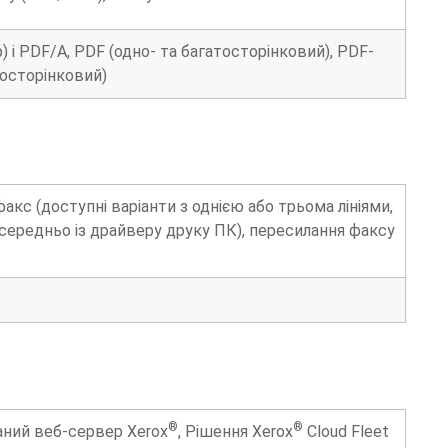
і PDF/A, PDF (одно- та багатосторінковий), PDF-
тосторінковий)
акс (доступні варіанти з однією або трьома лініями,
осередньо із драйверу друку ПК), пересилання факсу
®
®
аний веб-сервер Xerox
, Рішення Xerox
Cloud Fleet