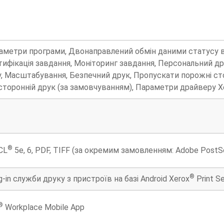
раметри програми, Двонаправлений обмін даними статусу в
тифікація завдання, Моніторинг завдання, Персональний дру
, Масштабування, Безпечний друк, Пропускати порожні ст
сторонній друк (за замовчуванням), Параметри драйверу X
®
CL
5e, 6, PDF, TIFF (за окремим замовленням: Adobe PostSc
®
-in служби друку з пристроїв на базі Android Xerox
Print Se
®
Workplace Mobile App