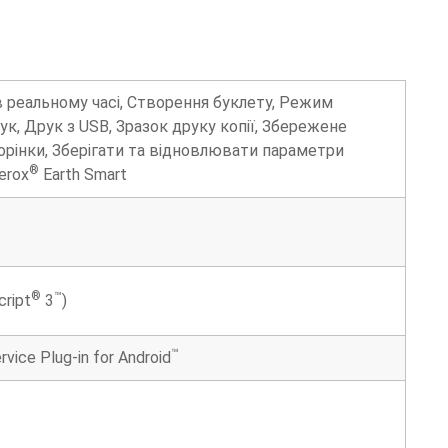
 реальному часі, Створення буклету, Режим
к, Друк з USB, Зразок друку копії, Збережене
орінки, Зберігати та відновлювати параметри
®
erox
Earth Smart
®
™
ript
3
)
™
rvice Plug-in for Android