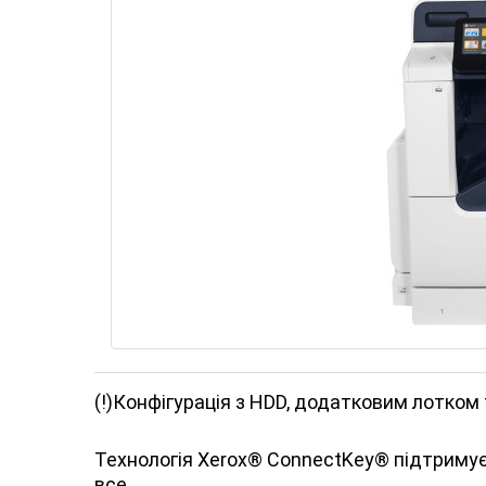
(!)Конфігурація з HDD, додатковим лотком
Технологія Xerox® ConnectKey® підтримує
все