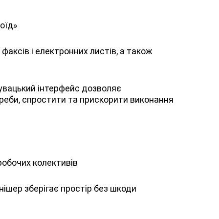
оїд»
факсів і електронних листів, а також
увацький інтерфейс дозволяє
треби, спростити та прискорити виконання
 робочих колективів
нішер зберігає простір без шкоди