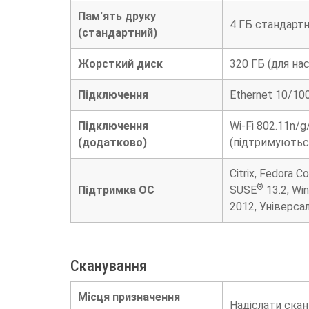
Пам'ять друку
4 ГБ стандарт
(стандартний)
Жорсткий диск
320 ГБ (для на
Підключення
Ethernet 10/10
Підключення
Wi-Fi 802.11n/g
(додатково)
(підтримуються
Citrix, Fedora C
®
Підтримка ОС
SUSE
13.2, Wi
2012, Універса
Сканування
Місця призначення
Надіслати скан