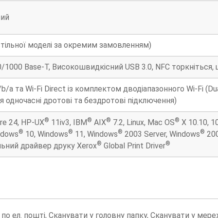
ний
стільної моделі за окремим замовленням)
0/1000 Base-T, Високошвидкісний USB 3.0, NFC торкніться, 
/b/a та Wi-Fi Direct із комплектом дводіапазонного Wi-Fi (D
 одночасні дротові та бездротові підключення)
®
®
®
®
ore 24, HP-UX
11iv3, IBM
AIX
7.2, Linux, Mac OS
X 10.10, 10
®
®
®
®
ndows
10, Windows
11, Windows
2003 Server, Windows
200
®
®
льний драйвер друку Xerox
Global Print Driver
 по ел. пошті, Сканувати у головну папку, Сканувати у мер