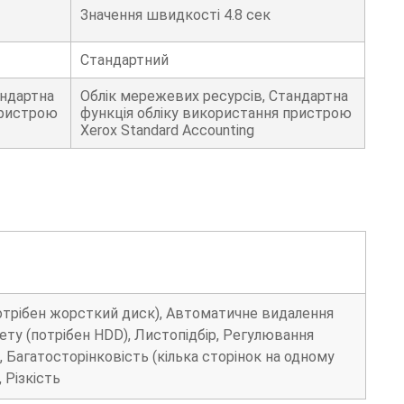
Значення швидкості 4.8 сек
Стандартний
андартна
Облік мережевих ресурсів, Стандартна
пристрою
функція обліку використання пристрою
Xerox Standard Accounting
потрібен жорсткий диск), Автоматичне видалення
лету (потрібен HDD), Листопідбір, Регулювання
, Багатосторінковість (кілька сторінок на одному
 Різкість