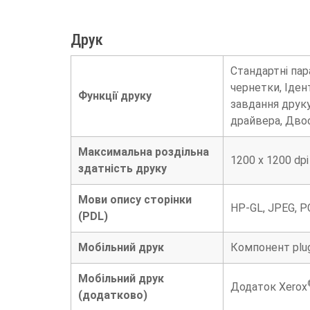
Друк
Стандартні па
чернетки, Іден
Функції друку
завдання друку
драйвера, Дво
Максимальна роздільна
1200 x 1200 dpi
здатність друку
Мови опису сторінки
HP-GL, JPEG, P
(PDL)
Мобільний друк
Компонент plug
Мобільний друк
Додаток Xerox
(додатково)