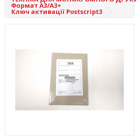
Формат А3/A3+
Ключ активації Postscript3