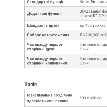
Стандартні функції
Копія, Ел. пош
Вбудований фа
Додаткові функції
карток RFID Xe
Швидкість друку
до 45 стор./хв
Робоче навантаження
До
200,000
зоб
Час виходу першої
Значення швид
сторінки, друк
білий
Час виходу першої
Значення швид
сторінки, копіювання
білий
Копія
Максимальна роздільна
600 x 600 dpi
здатність копіювання