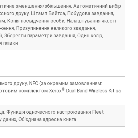
матичне зменшення/збільшення, Автоматичний вибір
сного друку, Штамп Бейтса, Побудова завдання,
ям, Копія посвідчення особи, Налаштування якості
аження, Призупинення великого завдання,
ії, Зберегти параметри завдання, Один колір,
і плівки
ямого друку, NFC (за окремим замовленням:
®
здротовим комплектом Xerox
Dual Band Wireless Kit за
ції, Функція одночасного настроювання Fleet
у даних, Об'єднана адресна книга