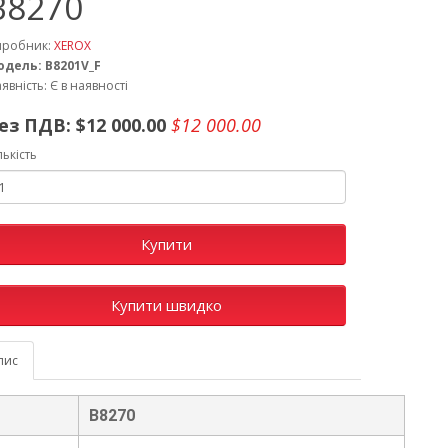
B8270
иробник:
XEROX
одель: B8201V_F
явність: Є в наявності
ез ПДВ:
$12 000.00
$12 000.00
лькість
Купити
Купити швидко
пис
B8270