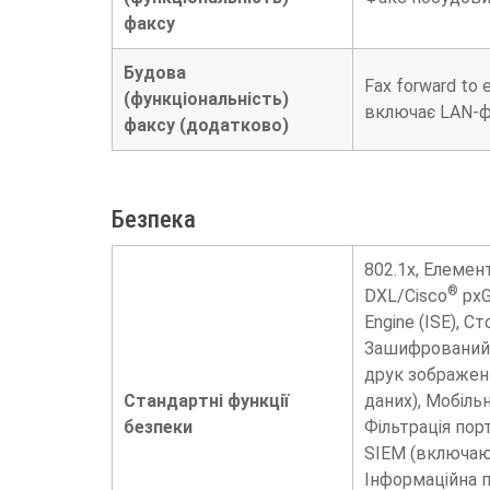
факсу
Будова
Fax forward to 
(функціональність)
включає LAN-ф
факсу (додатково)
Безпека
802.1x, Елемен
®
DXL/Cisco
pxG
Engine (ISE), 
Зашифрований н
друк зображень
Стандартні функції
даних), Мобіль
безпеки
Фільтрація пор
SIEM (включаюч
Інформаційна п