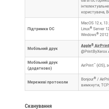
багатосторінко
інтелектуальне
користувача, В
MacOS 12.x, 13.x
®
Підтримка ОС
Linux
Server 12
®
Windows
2012 
®
Apple
AirPrin
Мобільний друк
@PrintByXerox 
Мобільний друк
™
AirPrint
(iOS), 
(додатково)
®
Bonjour
/ AirPr
Мережеві протоколи
вимкнути, TCP/
Сканування