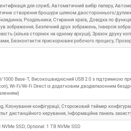
тентифікація для служб, Автоматичний вибір паперу, Авто
атичне створення брошури шляхом двостороннього/дуплек
бкладинки, Роздільники, Стирання країв, Довідка по функці
ув зображення, Безпечний друк зображень, Інверсія зобр
вість (кілька сторінок на одному аркуші), Зразок друку коп
ми, Безконтактні прискорювачі робочого процесу, Прозор
0/1000 Base-T, Високошвидкісний USB 2.0 з підтримкою пр
acon), Wi-Fi/Wi-Fi Direct із додатковим дводіапазонним бе
вленням)
ing, Клонування конфігурації, Сторожовий таймер конфігура
Пульт дистанційного керування, Інформаційна панель захист
 NVMe SSD; Optional: 1 TB NVMe SSD