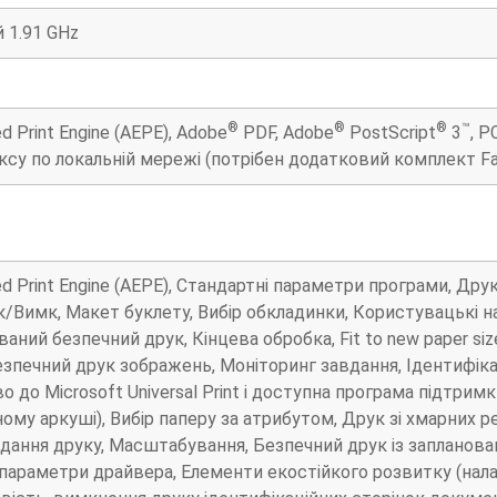
 1.91 GHz
®
®
®
™
 Print Engine (AEPE), Adobe
PDF, Adobe
PostScript
3
, P
су по локальній мережі (потрібен додатковий комплект Fax
 Print Engine (AEPE), Стандартні параметри програми, Друк
Вимк, Макет буклету, Вибір обкладинки, Користувацькі на
аний безпечний друк, Кінцева обробка, Fit to new paper si
зпечний друк зображень, Моніторинг завдання, Ідентифіка
во до Microsoft Universal Print і доступна програма підтрим
ому аркуші), Вибір паперу за атрибутом, Друк зі хмарних ре
ання друку, Масштабування, Безпечний друк із заплановани
араметри драйвера, Елементи екостійкого розвитку (нала