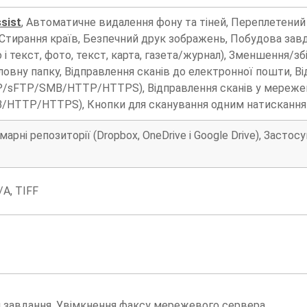
sist
, Автоматичне видалення фону та тіней, Переплетений 
 Стирання країв, Безпечний друк зображень, Побудова завда
о і текст, фото, текст, карта, газета/журнал), Зменшення/
ловну папку, Відправлення сканів до електронної пошти, В
P/sFTP/SMB/HTTP/HTTPS), Відправлення сканів у мережев
HTTP/HTTPS), Кнопки для сканування одним натисканням,
арні репозиторії (Dropbox, OneDrive і Google Drive), Засто
/A, TIFF
 завдання, Увімкнення факсу мережевого сервера