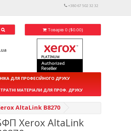
+380 67 502 32 32
Товарів 0 ($0.00)
.ua
НІКА ДЛЯ ПРОФЕСІЙНОГО ДРУКУ
ТРАТНІ МАТЕРІАЛИ ДЛЯ ПРОФ. ДРУКУ
erox AltaLink B8270
БФП Xerox AltaLink