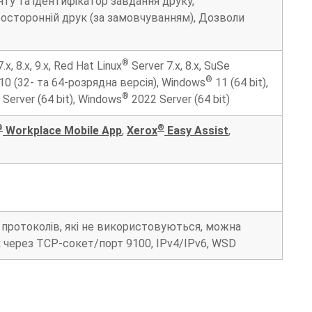
ту та ідентифікатор завдання друку,
Двосторонній друк (за замовчуванням), Дозволи
®
.x, 8.x, 9.x, Red Hat Linux
Server 7.x, 8.x, SuSe
®
10 (32- та 64-розрядна версія), Windows
11 (64 bit),
®
Server (64 bit), Windows
2022 Server (64 bit)
®
®
Workplace Mobile App
,
Xerox
Easy Assist
,
ть протоколів, які не використовуються, можна
 через TCP-сокет/порт 9100, IPv4/IPv6, WSD