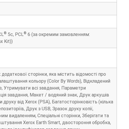
®
®
CL
5c, PCL
6 (за окремим замовленням:
 Kit))
 додаткової сторінки, яка містить відомості про
лаштування кольору (Color By Words), Відкладений
ze, Утримувати всі завдання, Параметри
ція завдання, Макет / водяний знак, Друк аркушів
ки друку від Xerox (PSA), Багатосторінковість (кілька
позиторіїв, Друк з USB, Зразок друку копії,
м видаленням, Спеціальні сторінки, Зберігати та
штування Xerox Earth Smart, двостороння обробка,