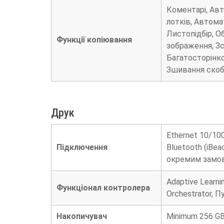
Коментарі, Ав
лотків, Автом
Листопідбір, О
Функції копіювання
зображення, Зс
Багатосторінко
Зшивання скоба
Друк
Ethernet 10/10
Підключення
Bluetooth (iBe
окремим замо
Adaptive Learn
Функціонал контролера
Orchestrator, 
Накопичувач
Minimum 256 GB