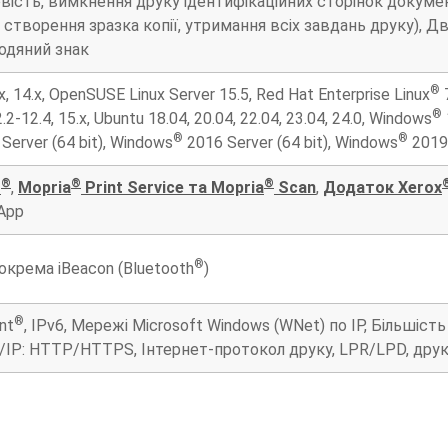
вість, вимкнення друку ідентифікаційних сторінок докумен
 створення зразка копії, утримання всіх завдань друку), 
одяний знак
®
, 14.x, OpenSUSE Linux Server 15.5, Red Hat Enterprise Linux
7
®
.2-12.4, 15.x, Ubuntu 18.04, 20.04, 22.04, 23.04, 24.0, Windows
®
®
Server (64 bit), Windows
2016 Server (64 bit), Windows
2019 
®
®
®
t
,
Mopria
Print Service та Mopria
Scan
,
Додаток Xerox
App
®
зокрема iBeacon (Bluetooth
)
®
int
, IPv6, Мережі Microsoft Windows (WNet) по IP, Більшіс
IP: HTTP/HTTPS, Інтернет-протокол друку, LPR/LPD, друк