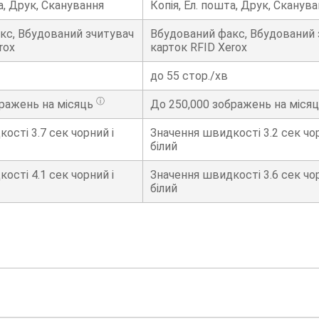
та, Друк, Сканування
Копія, Ел. пошта, Друк, Сканув
кс, Вбудований зчитувач
Вбудований факс, Вбудований 
rox
карток RFID Xerox
до 55 стор./хв
ⓘ
ражень на місяць
До
250,000
зображень на міся
кості
3.7
сек чорний і
Значення швидкості
3.2
сек чор
білий
кості
4.1
сек чорний і
Значення швидкості
3.6
сек чор
білий