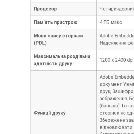
Процесор
Чотириядерний
Пам'ять пристрою
4 ГБ макс
Мови опису сторінки
Adobe Embedded
(PDL)
Надсилання фак
Максимальна роздільна
1200 x 2400 dpi
здатність друку
Adobe Embedded
документ Увмк/
друк, Зашифров
зображення, Бе
(банерів), Гото
Функції друку
сторінок на одн
Збережене завд
відновлювати п