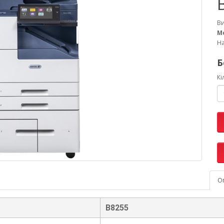
В
М
На
Б
Кі
О
B8255