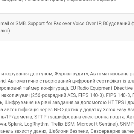
email or SMB, Support for Fax over Voice Over IP, Вбудований ф
акс)
ти керування доступом, Журнал аудиту, Автоматизоване реаг
rid, Автоматично створюваний цифровий сертифікат із вла
Сторожовий таймер конфігурації, EU Radio Equipment Directi
акопичувач (256-розрядний AES, FIPS 140-3), FIPS 140-3,
, Шифрування на рівні завдання за допомогою HTTPS і дра
на автентифікація через NFC-дотик у додатку Xerox Easy Ass
тів/IP/доменів, SFTP і зашифрована електронна пошта, Ав
и: Splunk, LogRhythm, Trellix ESM, Microsoft Sentinel), S
анель захисту даних, Шаблони безпеки, Безсерверна автент