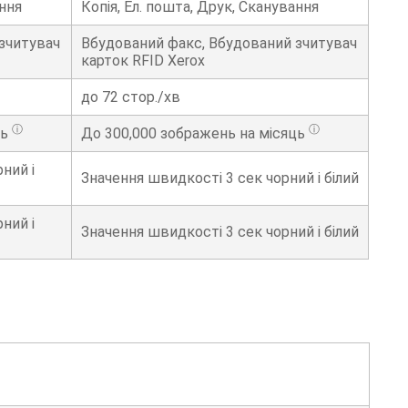
ання
Копія, Ел. пошта, Друк, Сканування
зчитувач
Вбудований факс, Вбудований зчитувач
карток RFID Xerox
до 72 стор./хв
ⓘ
ⓘ
ць
До
300,000
зображень на місяць
ний і
Значення швидкості
3
сек чорний і білий
ний і
Значення швидкості
3
сек чорний і білий