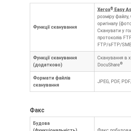
®
Xerox
Easy As
розміру файлу,
оригіналу (фот
Функції сканування
Сканувати у го
протоколів FT
FTP/sFTP/SMB/
Функції сканування
Сканування в хм
®
(додатково)
DocuShare
Формати файлів
JPEG, PDF, PDF
сканування
Факс
Будова
(функціональність)
Факс побудови