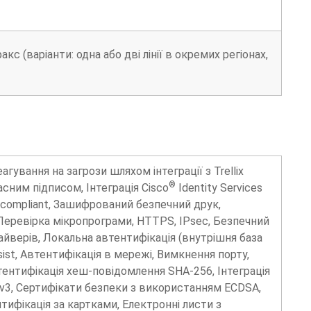
акс (варіанти: одна або дві лінії в окремих регіонах,
ування на загрози шляхом інтеграції з Trellix
®
сним підписом, Інтеграція Cisco
Identity Services
ve compliant, Зашифрований безпечний друк,
 Перевірка мікропрограми, HTTPS, IPsec, Безпечний
йверів, Локальна автентифікація (внутрішня база
ist, Автентифікація в мережі, Вимкнення порту,
тентифікація хеш-повідомлення SHA-256, Інтеграція
NMPv3, Сертифікати безпеки з використанням ECDSA,
ифікація за картками, Електронні листи з