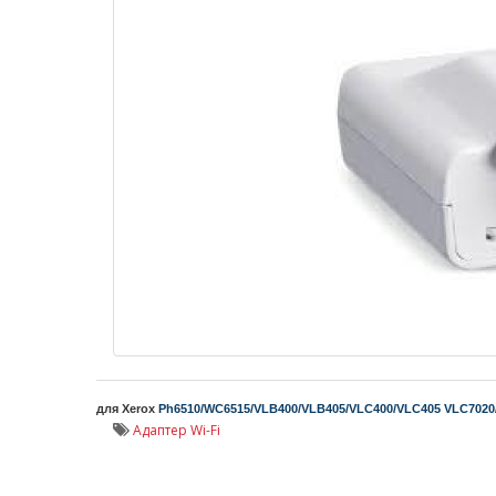
для Xerox 
Ph6510/WC6515/VLB400/VLB405/VLC400/VLC405 VLC7020/
Адаптер Wi-Fi