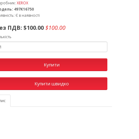
иробник:
XEROX
одель: 497K16750
явність: Є в наявності
ез ПДВ:
$100.00
$100.00
лькість
Купити
Купити швидко
пис