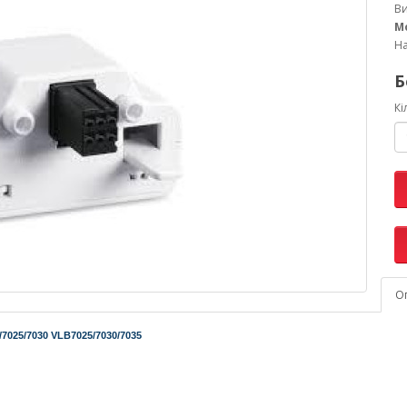
В
М
На
Б
Кі
О
7025/7030 VLB7025/7030/7035