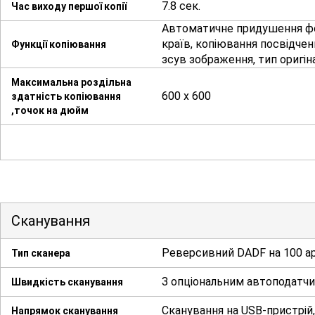
7.8 сек.
Час виходу першої копії
Автоматичне придушення фон
країв, копіювання посвідчен
Функції копіювання
зсув зображення, тип оригін
Максимальна роздільна
600 x 600
здатність копіювання
,точок на дюйм
Сканування
Реверсивний DADF на 100 ар
Тип сканера
З опціональним автоподатчи
Швидкість сканування
Сканування на USB-пристрій
Напрямок сканування