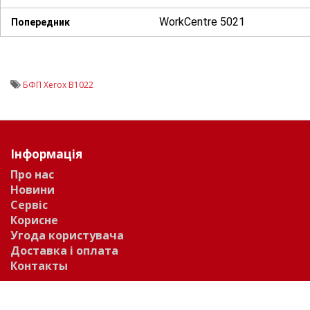
WorkCentre 5021
Попередник
БФП Xerox B1022
Інформація
Про нас
Новини
Сервіс
Корисне
Угода користувача
Доставка і оплата
Контакты