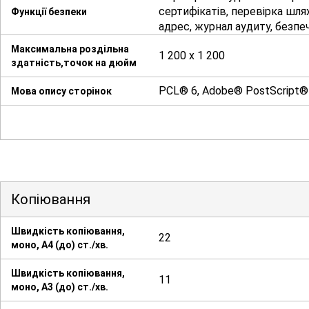
сертифікатів, перевірка шля
Функції безпеки
адрес, журнал аудиту, безпе
Максимальна роздільна
1 200 x 1 200
здатність,точок на дюйм
PCL® 6, Adobe® PostScript®
Мова опису сторінок
Копіювання
Швидкість копіювання,
22
моно, А4 (до) ст./хв.
Швидкість копіювання,
11
моно, А3 (до) ст./хв.