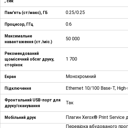
, сек
0.25/0.25
Пам'ять (ст/макс), ГБ
0.6
Процесор, ГГц
Максимальне
50 000
навантаження (ст./міс.)
Рекомендований
1 700
щомісячний обсяг друку,
сторінок
Монохромний
Екран
Ethernet 10/100 Base-T, High-
Підключення
Фронтальний USB-порт для
Так
друку/сканування
Плагин Xerox® Print Service 
Мобільний друк
Перевірка вбудованого прог