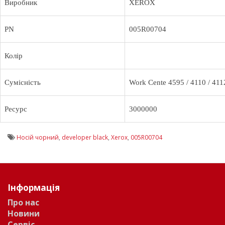
Виробник
XEROX
PN
005R00704
Колір
Сумісність
Work Cente 4595 / 4110 / 411
Ресурс
3000000
Носій чорний
,
developer black
,
Xerox
,
005R00704
Інформація
Про нас
Новини
Сервіс